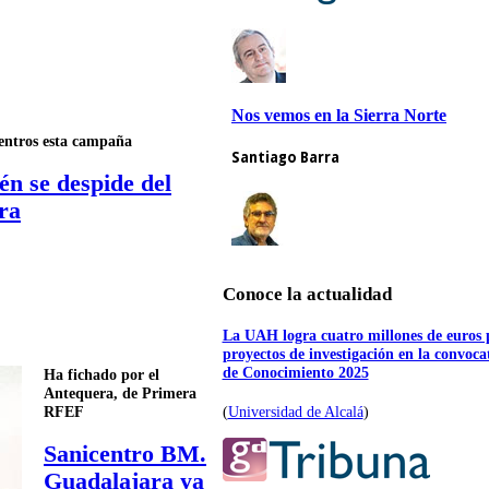
entros esta campaña
én se despide del
ra
Conoce la actualidad
La UAH logra cuatro millones de euros 
proyectos de investigación en la convoc
de Conocimiento 2025
Ha fichado por el
Antequera, de Primera
(
Universidad de Alcalá
)
RFEF
Sanicentro BM.
Guadalajara ya