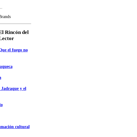
..
Brands
El Rincón del
Lector
Que el fuego no
zuqueca
a
 Jadraque y el
do
amación cultural