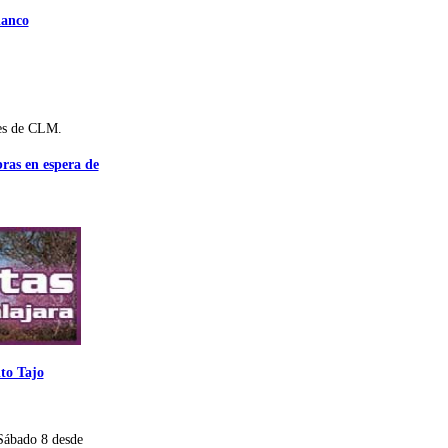
lanco
es de CLM.
bras en espera de
lto Tajo
Sábado 8 desde