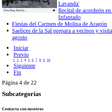
Lavanda'
Recital de acordeón en 
Foto:Pepe Riofrío.
Infantado
Fiestas del Carmen de Molina de Aragón
Saelices de la Sal prepara a vecinos y visita
agosto
Iniciar
Previo
1
2
3
4
5
6
7
8
9
10
Siguiente
Fin
Página 4 de 22
Subcategorías
Contacta con nosotros