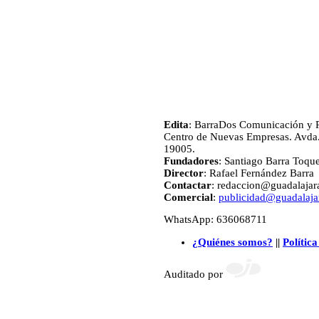
Edita
: BarraDos Comunicación y P
Centro de Nuevas Empresas. Avda.
19005.
Fundadores
: Santiago Barra Toqu
Director
: Rafael Fernández Barra
Contactar
: redaccion@guadalajara
Comercial
:
publicidad@guadalajar
WhatsApp: 636068711
¿Quiénes somos?
||
Política
Auditado por