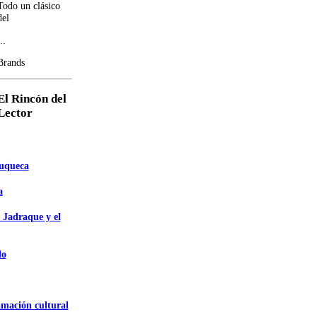
Todo un clásico
del
..
Brands
El Rincón del
Lector
zuqueca
a
 Jadraque y el
do
amación cultural