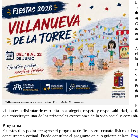
L
T
d
o
c
l
m
o
A
e
l
"
v
s
a
p
d
p
Villanueva anuncia ya sus fiestas. Foto: Ayto Villanueva.
E
visitantes a disfrutar de estos días con alegría, respeto y responsabilidad, par
que constituyen una de las principales expresiones de la vida social y comunit
Programa
En estos días podrá recogerse el programa de fiestas en formato físico en los 
concurrencia vecinal. Puede consultar el programa en el siguiente enlace.
Prog