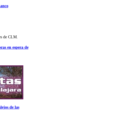
lanco
es de CLM.
bras en espera de
ejos de las