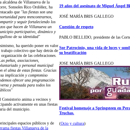
a alcaldesa de Villanueva de la
19 años del asesinato de Miguel Ángel B
orre, Sonsoles Rico Ordóñez, ha
estacado que
"las fiestas son una
JOSÉ MARÍA BRIS GALLEGO
portunidad para reencontrarnos,
ompartir y seguir fortaleciendo los
azos que hacen de Villanueva un
Cuestión de respeto
unicipio participativo, dinámico y
rgulloso de su identidad"
PABLO BELLIDO, presidente de las Cort
simismo, ha querido poner en valor
Sor Patrocinio, una vida de luces y som
l trabajo colectivo que hay detrás de
su beatificación
a organización de las celebraciones.
Las peñas, asociaciones,
JOSE MARÍA BRIS GALLEGO
oluntariado y personal municipal
on el alma de estas fiestas. Gracias
 su implicación y compromiso
odemos ofrecer una programación
iversa y pensada para todos los
úblicos"
l Consistorio anima a vecinos y
ticipando activamente en unas fiestas
Festival homenaje a Springsteen en Peral
aria del municipio.
Truchas.
principales espacios públicos y de
(
Ocio y cultura
)
rama fiestas Villanueva de la