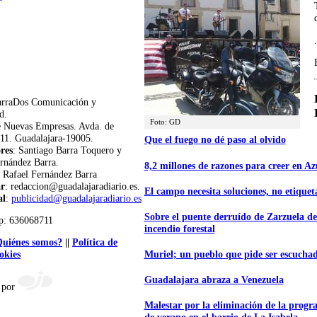
.
arraDos Comunicación y
d.
Foto: GD
e Nuevas Empresas. Avda. de
11. Guadalajara-19005.
Que el fuego no dé paso al olvido
res
: Santiago Barra Toquero y
rnández Barra.
8,2 millones de razones para creer en A
: Rafael Fernández Barra
ar
: redaccion@guadalajaradiario.es.
El campo necesita soluciones, no etiquet
al
:
publicidad@guadalajaradiario.es
Sobre el puente derruído de Zarzuela de
p: 636068711
incendio forestal
uiénes somos?
||
Política de
Muriel; un pueblo que pide ser escucha
okies
Guadalajara abraza a Venezuela
 por
Malestar por la eliminación de la progr