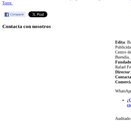
Torre.
Compartir
Contacta con nosotros
Edita
: B
Publicida
Centro d
Buendía, 
Fundado
Rafael Fe
Director
Contact
Comerci
WhatsAp
¿Q
co
Auditado