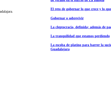
de verano en el barrio de La Isabela
El reto de gobernar lo que crece y lo que
adalajara.
Gobernar o sobrevivir
La cleptocracia, definida; además de p
La tranquilidad que estamos perdiendo
La escoba de platino para barrer la suc
Guadalajara