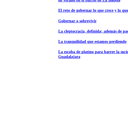
de verano en el barrio de La Isabela
El reto de gobernar lo que crece y lo que
Gobernar o sobrevivir
La cleptocracia, definida; además de p
La tranquilidad que estamos perdiendo
La escoba de platino para barrer la suc
Guadalajara