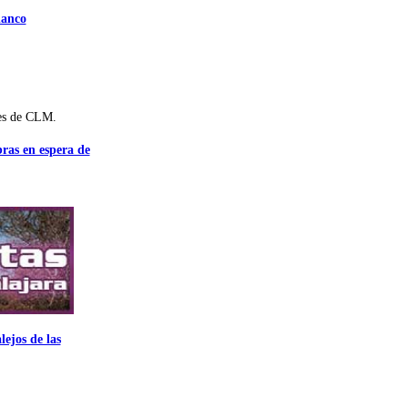
lanco
es de CLM.
bras en espera de
ejos de las