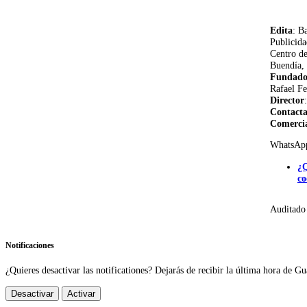
Edita
: B
Publicida
Centro d
Buendía, 
Fundado
Rafael Fe
Director
Contact
Comerci
WhatsAp
¿Q
co
Auditado
Notificaciones
¿Quieres desactivar las notificationes? Dejarás de recibir la última hora de Gu
Desactivar
Activar