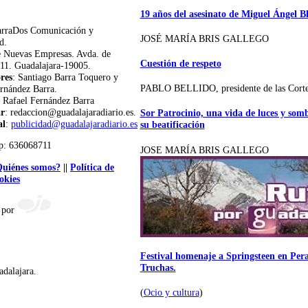
19 años del asesinato de Miguel Ángel B
arraDos Comunicación y
JOSÉ MARÍA BRIS GALLEGO
d.
e Nuevas Empresas. Avda. de
Cuestión de respeto
11. Guadalajara-19005.
res
: Santiago Barra Toquero y
PABLO BELLIDO, presidente de las Cort
rnández Barra.
: Rafael Fernández Barra
ar
: redaccion@guadalajaradiario.es.
Sor Patrocinio, una vida de luces y som
al
:
publicidad@guadalajaradiario.es
su beatificación
p: 636068711
JOSE MARÍA BRIS GALLEGO
uiénes somos?
||
Política de
okies
 por
Festival homenaje a Springsteen en Peral
Truchas.
adalajara.
(
Ocio y cultura
)