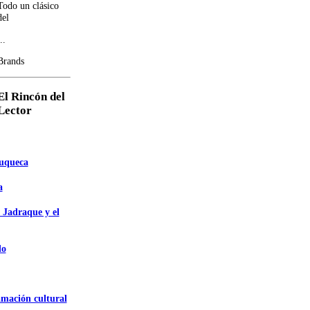
Todo un clásico
del
..
Brands
El Rincón del
Lector
zuqueca
a
 Jadraque y el
do
amación cultural