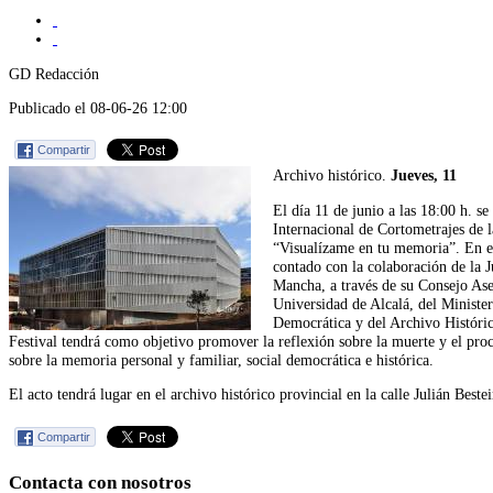
GD Redacción
Publicado el 08-06-26 12:00
Compartir
Archivo histórico.
Jueves, 11
El día 11 de junio a las 18:00 h. se
Internacional de Cortometrajes de 
“Visualízame en tu memoria”. En es
contado con la colaboración de la 
Mancha, a través de su Consejo As
Universidad de Alcalá, del Minister
Democrática y del Archivo Históric
Festival tendrá como objetivo promover la reflexión sobre la muerte y el pro
sobre la memoria personal y familiar, social democrática e histórica.
El acto tendrá lugar en el archivo histórico provincial en la calle Julián Bestei
Compartir
Contacta con nosotros