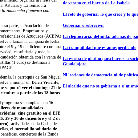
ntamiento, organiza la Fiesta del
de verano en el barrio de La Isabela
ía, Asturias y Extremadura
on la zambomba flamenca con
El reto de gobernar lo que crece y lo que
Gobernar o sobrevivir
or su parte, la Asociación de
omerciantes, Empresarios y
rofesionales de Azuqueca (ACEPA)
La cleptocracia, definida; además de p
uelve a lanzar la campaña de Keka
ntre el 9 y 19 de diciembre con una
La tranquilidad que estamos perdiendo
ovedad: es solidaria y toda la
ecaudación obtenida con la venta de
La escoba de platino para barrer la suc
artillas (1 euro) se destinará a
Guadalajara
IPACE.
Ni lecciones de democracia ni de polític
demás, la parroquia de San Miguel
uelve a montar un
Belén Viviente,
El alcalde que no se gobierna a sí mismo
ue se podrá ver el domingo 21 de
iciembre a partir de las 18 horas.
l programa se completa con
16
alleres de manualidades
avideñas, cine gratuito en el EJE
26, 29 y 30 de diciembre y el 2 de
nero)
, actividades en la Casita de
ellas, el
mercadillo solidario de
 benéficas, conciertos de la Banda