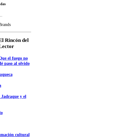
udas
..
Brands
El Rincón del
Lector
Que el fuego no
dé paso al olvido
zuqueca
a
 Jadraque y el
do
amación cultural