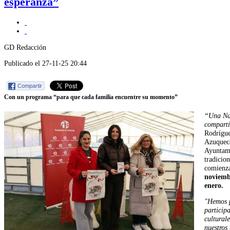
esperanza”
GD Redacción
Publicado el 27-11-25 20:44
Compartir
Con un programa “para que cada familia encuentre su momento”
“Una Nav
compart
Rodrígue
Azuqueca
Ayuntami
tradicion
comienz
noviembr
enero.
"Hemos 
participa
cultural
nuestros