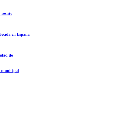
 resiste
adecida en España
iedad de
a municipal