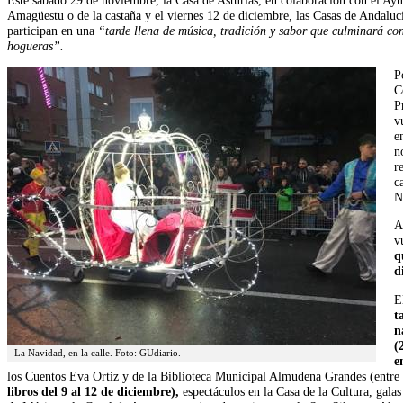
Este sábado 29 de noviembre, la Casa de Asturias, en colaboración con el Ayu
Amagüestu o de la castaña y el viernes 12 de diciembre, las Casas de Andaluc
participan en una
“tarde llena de música, tradición y sabor que culminará c
hogueras”.
P
C
P
v
e
n
r
c
N
A
v
q
d
E
t
n
(
La Navidad, en la calle. Foto: GUdiario.
e
los Cuentos Eva Ortiz y de la Biblioteca Municipal Almudena Grandes (entre 
libros del 9 al 12 de diciembre),
espectáculos en la Casa de la Cultura, galas