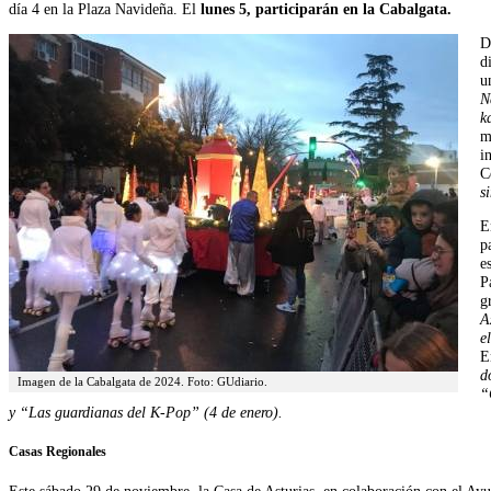
día 4 en la Plaza Navideña. El
lunes 5, participarán en la Cabalgata.
D
d
u
N
k
m
i
C
s
E
p
e
P
g
A
e
E
d
Imagen de la Cabalgata de 2024. Foto: GUdiario.
“
y “Las guardianas del K-Pop” (4 de enero).
Casas Regionales