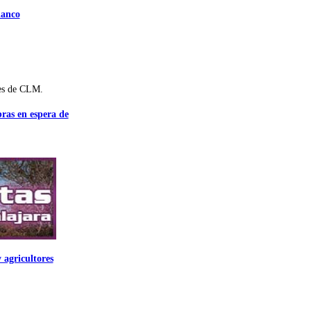
lanco
es de CLM.
bras en espera de
 agricultores