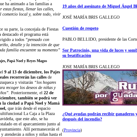
ue ha animado a las familias a
19 años del asesinato de Miguel Ángel B
r estas fiestas, llenar las calles,
 comercio local y, sobre todo, vivir
JOSÉ MARÍA BRIS GALLEGO
Cuestión de respeto
or su parte, la concejala de Fiestas
a destacado el programa está
PABLO BELLIDO, presidente de las Cort
irigido a todos
“pensado con
ariño, detalle y la intención de que
ada familia encuentre su momento”
Sor Patrocinio, una vida de luces y som
su beatificación
ajes, Papá Noel y Reyes Magos
JOSE MARÍA BRIS GALLEGO
el
9 al 13 de diciembre, los Pajes
eales recorrerán las calles
de
zuqueca y visitarán
“los hogares
ara recoger los deseos de niñas y
iños”.
Posteriormente, el
22 de
iciembre, también se podrá ver
n la ciudad a Papá Noel y Mamá
oel,
que irán desde el espacio
ultifuncional La Caja a la Plaza
¿Qué ayudas podrán recibir ganaderos y
avideña, que este año, se ha
después del incendio?
nstalado en el aparcamiento junto al
yuntamiento. Allí permanecerán el
(
Provincia
)
y atenderán a niños y niñas hasta el