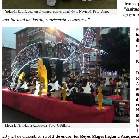
tiempo q
“disfruta
Yolanda Rodríguez, en el centro, con el cartel de la Navidad. Foto: Ayto.
apoyar al
una Navidad de ilusión, convivencia y esperanza”.
P
h
d
c
c
P
D
R
A
p
n
d
e
N
m
N
i
Llega la Navidad a Azuqueca. Foto: GUdiario.
A
23 y 24 de diciembre. Ya el
2 de enero, los Reyes Magos llegan a Azuqueca