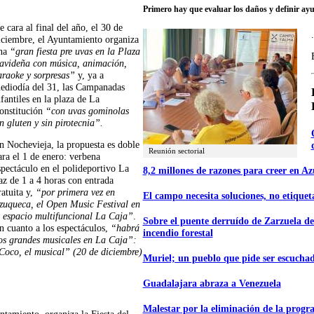
Primero hay que evaluar los daños y definir ay
e cara al final del año, el 30 de
.
iciembre, el Ayuntamiento organiza
na
“gran fiesta pre uvas en la Plaza
avideña con música, animación,
araoke y sorpresas”
y, ya a
ediodía del 31, las Campanadas
nfantiles en la plaza de La
onstitución
“con uvas gominolas
in gluten y sin pirotecnia”.
n Nochevieja, la propuesta es doble
Reunión sectorial
ara el 1 de enero: verbena
spectáculo en el polideportivo La
8,2 millones de razones para creer en A
az de 1 a 4 horas con entrada
ratuita y,
“por primera vez en
El campo necesita soluciones, no etiquet
zuqueca, el Open Music Festival en
l espacio multifuncional La Caja”
.
Sobre el puente derruído de Zarzuela de
n cuanto a los espectáculos,
“habrá
incendio forestal
os grandes musicales en La Caja”:
Coco, el musical” (20 de diciembre)
Muriel; un pueblo que pide ser escucha
Guadalajara abraza a Venezuela
Malestar por la eliminación de la progr