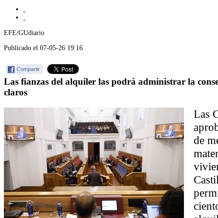
EFE/GUdiario
Publicado el 07-05-26 19:16
Compartir
Las fianzas del alquiler las podrá administrar la cons
claros
Las C
aprob
de me
mater
vivie
Casti
permi
cient