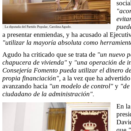
socia
"acor
evita
pueda
La diputada del Partido Popular, Carolina Agudo.
a presentar enmiendas, y ha acusado al Ejecut
"utilizar la mayoría absoluta como herramien
Agudo ha criticado que se trata de
"un nuevo pa
chapucera de vivienda"
y
"una operación de i
Consejería Fomento pueda utilizar el dinero de
propia financiación"
, a la vez que ha advertido
avanzando hacia
"un modelo de control"
y
"de
ciudadano de la administración".
En la
presi
Davi
que
"