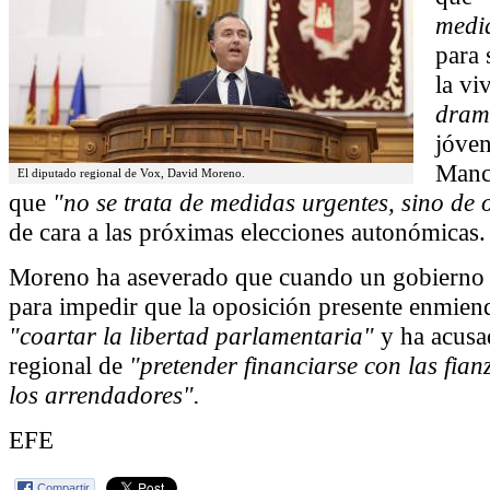
medid
para 
la vi
dram
jóven
Manc
El diputado regional de Vox, David Moreno.
que
"no se trata de medidas urgentes, sino de 
de cara a las próximas elecciones autonómicas.
Moreno ha aseverado que cuando un gobierno u
para impedir que la oposición presente enmiend
"coartar la libertad parlamentaria"
y ha acusa
regional de
"pretender financiarse con las fia
los arrendadores".
EFE
Compartir