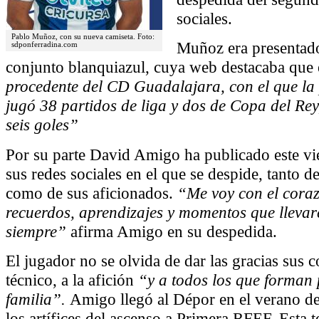
sociales.
Pablo Muñoz, con su nueva camiseta. Foto:
Muñoz era presentado
sdponferradina.com
conjunto blanquiazul, cuya web destacaba que 
procedente del CD Guadalajara, con el que l
jugó 38 partidos de liga y dos de Copa del Rey
seis goles”
Por su parte David Amigo ha publicado este vi
sus redes sociales en el que se despide, tanto 
como de sus aficionados.
“Me voy con el coraz
recuerdos, aprendizajes y momentos que lleva
siempre”
afirma Amigo en su despedida.
El jugador no se olvida de dar las gracias sus 
técnico, a la afición
“y a todos los que forman 
familia”.
Amigo llegó al Dépor en el verano d
los artífices del ascenso a Primera RFEF. Esta