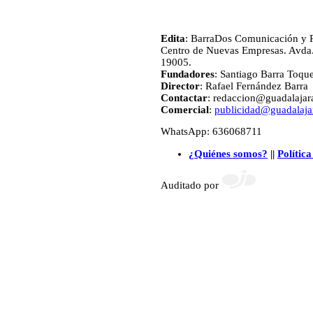
Edita
: BarraDos Comunicación y P
Centro de Nuevas Empresas. Avda.
19005.
Fundadores
: Santiago Barra Toqu
Director
: Rafael Fernández Barra
Contactar
: redaccion@guadalajara
Comercial
:
publicidad@guadalajar
WhatsApp: 636068711
¿Quiénes somos?
||
Política
Auditado por