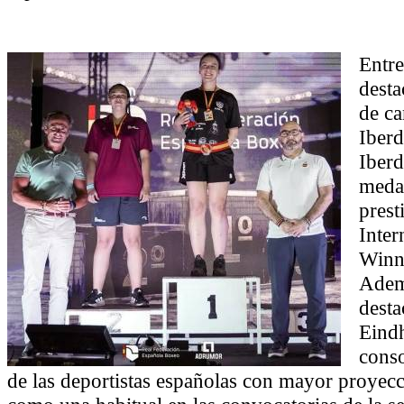
Entre
desta
de ca
Iberd
Iberd
medal
prest
Inter
Winne
Adem
desta
Eind
cons
de las deportistas españolas con mayor proyecc