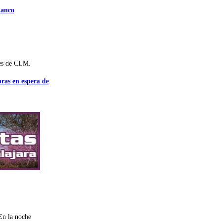
lanco
es de CLM.
bras en espera de
En la noche