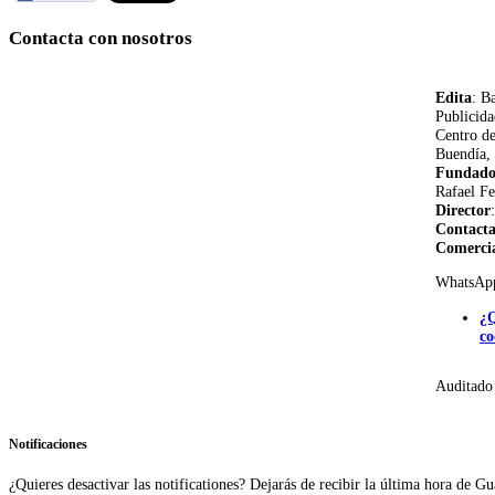
Contacta con nosotros
Edita
: B
Publicida
Centro d
Buendía, 
Fundado
Rafael Fe
Director
Contact
Comerci
WhatsAp
¿Q
co
Auditado
Notificaciones
¿Quieres desactivar las notificationes? Dejarás de recibir la última hora de Gu