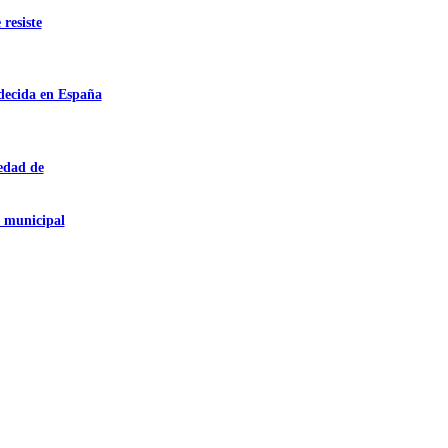
 resiste
adecida en España
iedad de
a municipal