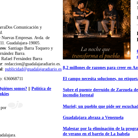
arraDos Comunicación y
d.
e Nuevas Empresas. Avda. de
11. Guadalajara-19005.
res
: Santiago Barra Toquero y
rnández Barra.
: Rafael Fernández Barra
ar
: redaccion@guadalajaradiario.es.
8,2 millones de razones para creer en A
al
:
publicidad@guadalajaradiario.es
p: 636068711
El campo necesita soluciones, no etiquet
uiénes somos?
||
Política de
Sobre el puente derruído de Zarzuela de
okies
incendio forestal
Muriel; un pueblo que pide ser escucha
 por
Guadalajara abraza a Venezuela
Malestar por la eliminación de la progr
de verano en el barrio de La Isabela
adalajara.