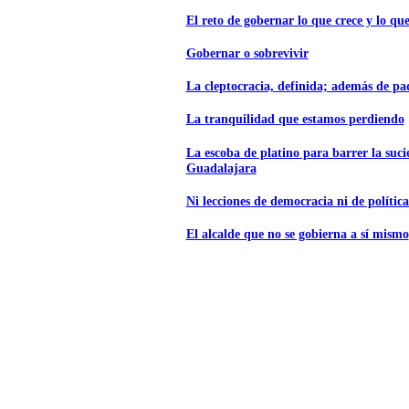
El reto de gobernar lo que crece y lo que
Gobernar o sobrevivir
La cleptocracia, definida; además de p
La tranquilidad que estamos perdiendo
La escoba de platino para barrer la suc
Guadalajara
Ni lecciones de democracia ni de polític
El alcalde que no se gobierna a sí mismo