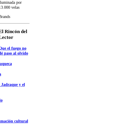
iluminada por
13.000 velas
Brands
El Rincón del
Lector
Que el fuego no
dé paso al olvido
zuqueca
a
 Jadraque y el
do
amación cultural