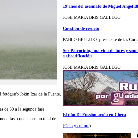
19 años del asesinato de Miguel Ángel B
JOSÉ MARÍA BRIS GALLEGO
Cuestión de respeto
PABLO BELLIDO, presidente de las Cort
Sor Patrocinio, una vida de luces y som
su beatificación
JOSE MARÍA BRIS GALLEGO
fotógrafo Jokin Izar de la Fuente,
es de 30 a la segunda fase.
El dúo Di-Fussión actúa en Checa
gunda fase) que hacen un total de
(
Ocio y cultura
)