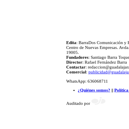
Edita
: BarraDos Comunicación y P
Centro de Nuevas Empresas. Avda.
19005.
Fundadores
: Santiago Barra Toqu
Director
: Rafael Fernández Barra
Contactar
: redaccion@guadalajara
Comercial
:
publicidad@guadalajar
WhatsApp: 636068711
¿Quiénes somos?
||
Política
Auditado por