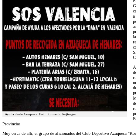
E
G
c
a
p
a
p
l
r
c
S
C
A
d
r
n
d
p
M
d
r
p
Ayuda desde Azuqueca. Foto: Komando Rojinegro.
F
Provincias.
Muy cerca de allí, el grupo de aficionados del Club Deportivo Azuqueca “K