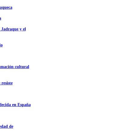
zuqueca
a
 Jadraque y el
do
amación cultural
 resiste
adecida en España
iedad de