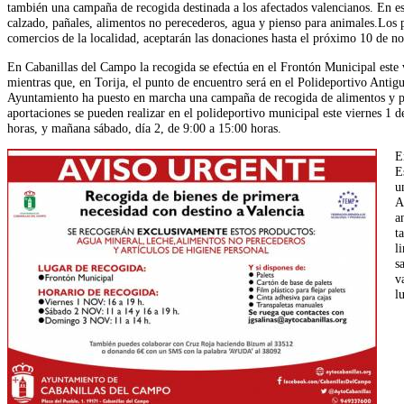
también una campaña de recogida destinada a los afectados valencianos. En est
calzado, pañales, alimentos no perecederos, agua y pienso para animales.Los p
comercios de la localidad, aceptarán las donaciones hasta el próximo 10 de n
En Cabanillas del Campo la recogida se efectúa en el Frontón Municipal este 
mientras que, en Torija, el punto de encuentro será en el Polideportivo Antigu
Ayuntamiento ha puesto en marcha una campaña de recogida de alimentos y p
aportaciones se pueden realizar en el polideportivo municipal este viernes 1 
horas, y mañana sábado, día 2, de 9:00 a 15:00 horas.
E
E
u
A
a
t
l
s
v
l