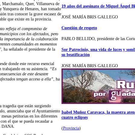
, Marchamalo, Quer, Villanueva de
19 años del asesinato de Miguel Ángel B
 y Yunquera de Henares, han tomado
sión tras conocer la grave escasez de
JOSÉ MARÍA BRIS GALLEGO
able que existe en la provincia.
Cuestión de respeto
sto refleja el compromiso de
 municipios con los afectados, pero
PABLO BELLIDO, presidente de las Cort
la importancia de la colaboración
ferentes comunidades en momentos
”
, ha señalado el presidente de la
Sor Patrocinio, una vida de luces y som
su beatificación
esde donde este recurso esencial
JOSE MARÍA BRIS GALLEGO
n trabajando en su asistencia.
“Es
nsecuencias de este desastre
afectados tengan acceso a ella”
, ha
la tragedia que están surgiendo
alo, anunciaba que el Ayuntamiento
Isabel Muñoz Caravaca, la maestra atenc
 mesas petitorias en los diferentes
cuatro eclipses
o con el que se pueda recaudar a
 la DANA.
(
Provincia
)