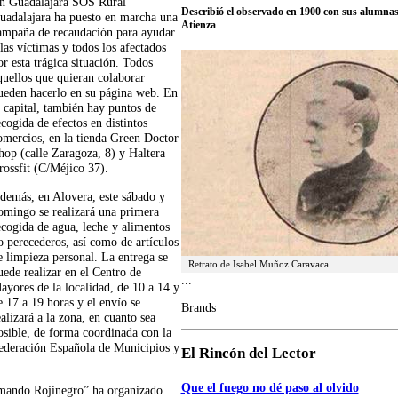
n Guadalajara SOS Rural
Describió el observado en 1900 con sus alumnas 
uadalajara ha puesto en marcha una
Atienza
ampaña de recaudación para ayudar
 las víctimas y todos los afectados
or esta trágica situación. Todos
quellos que quieran colaborar
ueden hacerlo en su página web. En
a capital, también hay puntos de
ecogida de efectos en distintos
omercios, en la tienda Green Doctor
hop (calle Zaragoza, 8) y Haltera
rossfit (C/Méjico 37).
demás, en Alovera, este sábado y
omingo se realizará una primera
ecogida de agua, leche y alimentos
o perecederos, así como de artículos
e limpieza personal. La entrega se
Retrato de Isabel Muñoz Caravaca.
uede realizar en el Centro de
...
ayores de la localidad, de 10 a 14 y
e 17 a 19 horas y el envío se
Brands
ealizará a la zona, en cuanto sea
osible, de forma coordinada con la
ederación Española de Municipios y
El Rincón del Lector
Que el fuego no dé paso al olvido
omando Rojinegro” ha organizado