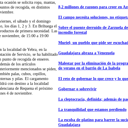
a ocasión se solicita ropa, mantas,
8,2 millones de razones para creer en A
untos de recogida, en distintos
oviembre.
El campo necesita soluciones, no etiquet
viernes, el sábado y el domingo
o, los días 1, 2 y 3. En Brihuega el
Sobre el puente derruído de Zarzuela de
roductos de primera necesidad. Las
incendio forestal
de noviembre, de 15:00 a 19:00
Muriel; un pueblo que pide ser escucha
n la localidad de Yebra, en la
Guadalajara abraza a Venezuela
stación de Servicio, se ha habilitado
n punto de recogida de enseres.
Malestar por la eliminación de la progr
demás de los artículos
de verano en el barrio de La Isabela
nteriormente mencionados se piden,
ambién palas, cubos, cepillos,
El reto de gobernar lo que crece y lo que
internas y pilas. El cargamento
aldrá con destino a la localidad
alenciana de Requena el próximo
Gobernar o sobrevivir
unes 4 de noviembre.
La cleptocracia, definida; además de p
La tranquilidad que estamos perdiendo
La escoba de platino para barrer la suc
Guadalajara