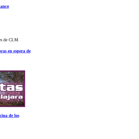
lanco
es de CLM.
bras en espera de
ina de los