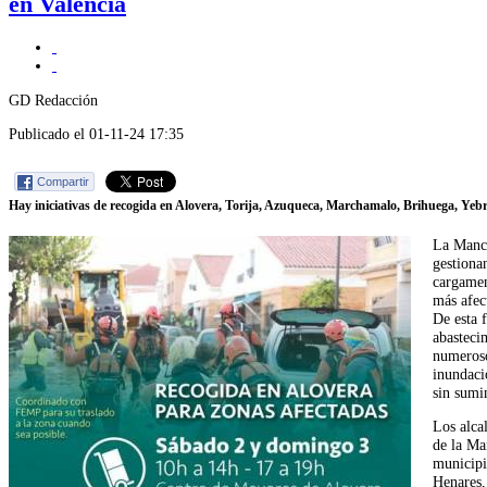
en Valencia
GD Redacción
Publicado el 01-11-24 17:35
Compartir
Hay iniciativas de recogida en Alovera, Torija, Azuqueca, Marchamalo, Brihuega, Yebra
La Manc
gestiona
cargamen
más afec
De esta f
abasteci
numeroso
inundaci
sin sumin
Los alca
de la Ma
municipi
Henares,