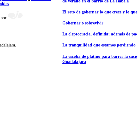
de verano en el barrio de La Isabela
okies
El reto de gobernar lo que crece y lo que
 por
Gobernar o sobrevivir
La cleptocracia, definida; además de p
adalajara.
La tranquilidad que estamos perdiendo
La escoba de platino para barrer la suc
Guadalajara