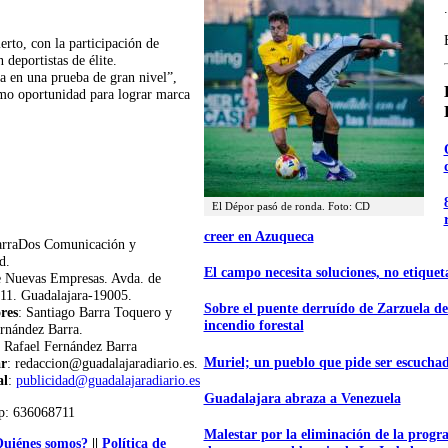
.
erto, con la participación de
 deportistas de élite.
a en una prueba de gran nivel”,
omo oportunidad para lograr marca
El Dépor pasó de ronda. Foto: CD
creer en Azuqueca
arraDos Comunicación y
d.
El campo necesita soluciones, no etiquet
e Nuevas Empresas. Avda. de
11. Guadalajara-19005.
Sobre el puente derruído de Zarzuela de
res
: Santiago Barra Toquero y
incendio forestal
rnández Barra.
: Rafael Fernández Barra
Muriel; un pueblo que pide ser escucha
ar
: redaccion@guadalajaradiario.es.
al
:
publicidad@guadalajaradiario.es
Guadalajara abraza a Venezuela
p: 636068711
Malestar por la eliminación de la progr
uiénes somos?
||
Política de