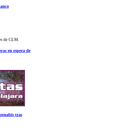
lanco
es de CLM.
bras en espera de
enaltis tras