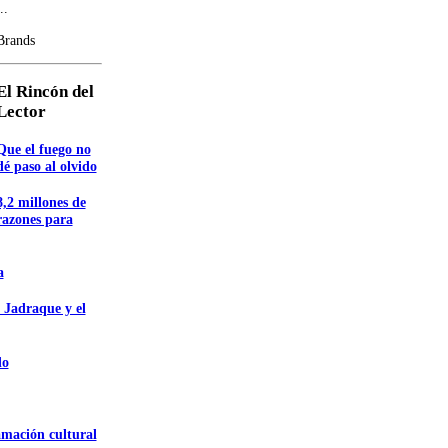
..
Brands
El Rincón del
Lector
Que el fuego no
dé paso al olvido
8,2 millones de
razones para
a
 Jadraque y el
do
amación cultural