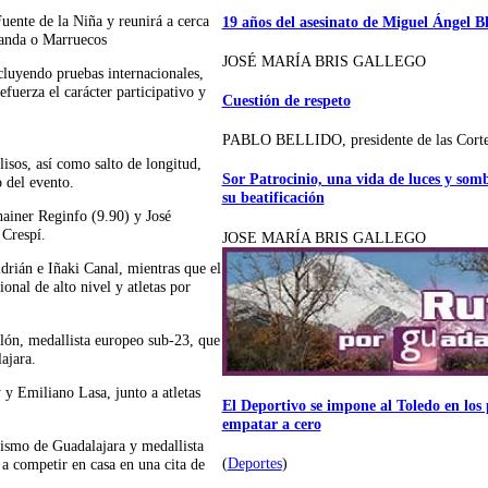
uente de la Niña y reunirá a cerca
19 años del asesinato de Miguel Ángel B
ganda o Marruecos
JOSÉ MARÍA BRIS GALLEGO
cluyendo pruebas internacionales,
fuerza el carácter participativo y
Cuestión de respeto
PABLO BELLIDO, presidente de las Cort
isos, así como salto de longitud,
Sor Patrocinio, una vida de luces y som
o del evento.
su beatificación
hainer Reginfo (9.90) y José
 Crespí.
JOSE MARÍA BRIS GALLEGO
drián e Iñaki Canal, mientras que el
onal de alto nivel y atletas por
llón, medallista europeo sub-23, que
ajara.
 y Emiliano Lasa, junto a atletas
El Deportivo se impone al Toledo en los p
empatar a cero
etismo de Guadalajara y medallista
(
Deportes
)
a competir en casa en una cita de