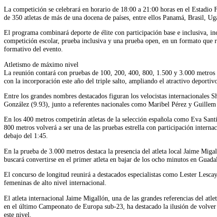
La competición se celebrará en horario de 18:00 a 21:00 horas en el Estadio F
de 350 atletas de más de una docena de países, entre ellos Panamá, Brasil, U
El programa combinará deporte de élite con participación base e inclusiva, in
competición escolar, prueba inclusiva y una prueba open, en un formato que re
formativo del evento.
Atletismo de máximo nivel
La reunión contará con pruebas de 100, 200, 400, 800, 1.500 y 3.000 metros l
con la incorporación este año del triple salto, ampliando el atractivo deportiv
Entre los grandes nombres destacados figuran los velocistas internacionales S
González (9.93), junto a referentes nacionales como Maribel Pérez y Guillem
En los 400 metros competirán atletas de la selección española como Eva Santi
800 metros volverá a ser una de las pruebas estrella con participación internaci
debajo del 1:45.
En la prueba de 3.000 metros destaca la presencia del atleta local Jaime Miga
buscará convertirse en el primer atleta en bajar de los ocho minutos en Guadal
El concurso de longitud reunirá a destacados especialistas como Lester Lescay
femeninas de alto nivel internacional.
El atleta internacional Jaime Migallón, una de las grandes referencias del atl
en el último Campeonato de Europa sub-23, ha destacado la ilusión de volver 
este nivel.