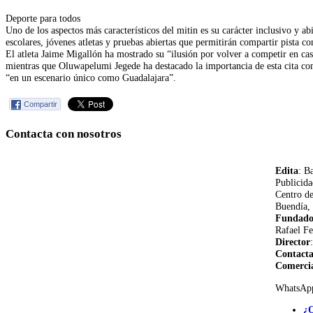
Deporte para todos
Uno de los aspectos más característicos del mitin es su carácter inclusivo y abi
escolares, jóvenes atletas y pruebas abiertas que permitirán compartir pista con
El atleta Jaime Migallón ha mostrado su “ilusión por volver a competir en cas
mientras que Oluwapelumi Jegede ha destacado la importancia de esta cita c
“en un escenario único como Guadalajara”.
Compartir
Contacta con nosotros
Edita
: B
Publicida
Centro d
Buendía, 
Fundado
Rafael Fe
Director
Contact
Comerci
WhatsAp
¿Q