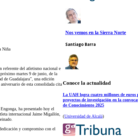
a Niña
n referente del atletismo nacional e
l próximo martes 9 de junio, de la
d de Guadalajara”, una edición
Conoce la actualidad
niversario de esta consolidada cita
La UAH logra cuatro millones de euros 
proyectos de investigación en la convoc
de Conocimiento 2025
 Engonga, ha presentado hoy el
tleta internacional Jaime Migallón,
(
Universidad de Alcalá
)
einado.
, dedicación y compromiso con el