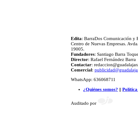
Edita
: BarraDos Comunicación y P
Centro de Nuevas Empresas. Avda.
19005.
Fundadores
: Santiago Barra Toqu
Director
: Rafael Fernández Barra
Contactar
: redaccion@guadalajara
Comercial
:
publicidad@guadalajar
WhatsApp: 636068711
¿Quiénes somos?
||
Política
Auditado por