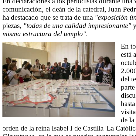
En declaraciones a los periodistas durante una 
comunicación, el deán de la catedral, Juan Pe
ha destacado que se trata de una
"exposición ú
piezas,
"todas de una calidad impresionante"
misma estructura del templo".
En to
está 
octu
2.00
del t
parte
discu
hasta
visit
de la
orden de la reina Isabel I de Castilla 'La Católic