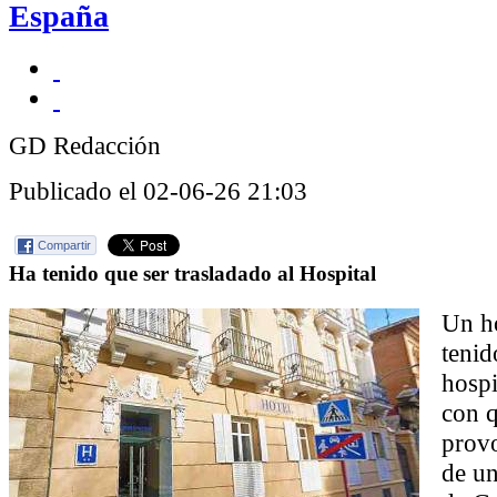
España
GD Redacción
Publicado el 02-06-26 21:03
Compartir
Ha tenido que ser trasladado al Hospital
Un h
tenid
hospi
con 
provo
de un