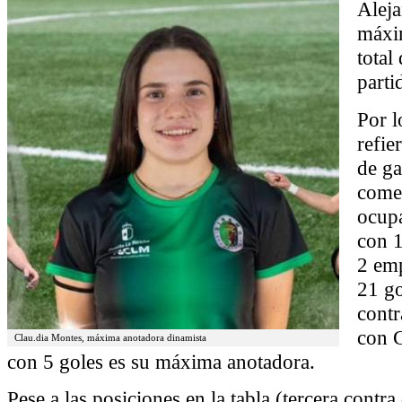
Aleja
máxi
total
parti
Por l
refie
de g
come
ocupa
con 1
2 emp
21 go
contr
con 
Clau.dia Montes, máxima anotadora dinamista
con 5 goles es su máxima anotadora.
Pese a las posiciones en la tabla (tercera contra