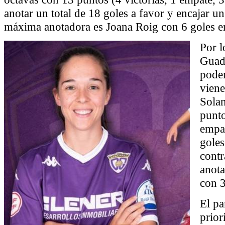
anotar un total de 18 goles a favor y encajar un
máxima anotadora es Joana Roig con 6 goles en
Por l
Guada
pode
viene
Sola
punto
empat
goles
contr
anota
con 3
El pa
prior